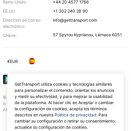
Reino Unido:
+44 20 4577 1766
EE.UU:
+1 302 240 28 90
Dirección de correo
info@gettransport.com
electrónico:
57 Spyrou Kyprianou
,
Lárnaca
6051
Chipre:
€
EUR
GetTransport utiliza cookies y tecnologías similares
para personalizar el contenido, orientar los anuncios
y medir su efectividad, y para mejorar la usabilidad
© Gettransport International Limited. GetTransport®
de la plataforma. Al hacer clic en Aceptar o cambiar
is trademark of Gettransport International Limited.
la configuración de cookies, acepta los términos
All rights reserved.
descritos en nuestra
Política de privacidad
. Para
cambiar su configuración o retirar su consentimiento,
actualice su configuración de cookies.