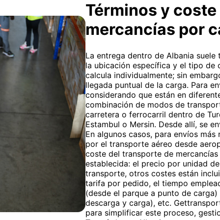
Términos y coste 
mercancías por c
La entrega dentro de Albania suele 
la ubicación específica y el tipo de
calcula individualmente; sin embarg
llegada puntual de la carga. Para e
considerando que están en diferente
combinación de modos de transporte
carretera o ferrocarril dentro de T
Estambul o Mersin. Desde allí, se e
En algunos casos, para envíos más 
por el transporte aéreo desde aerop
coste del transporte de mercancías p
establecida: el precio por unidad de
transporte, otros costes están inclu
tarifa por pedido, el tiempo emplea
(desde el parque a punto de carga) y
descarga y carga), etc. Gettranspor
para simplificar este proceso, gest