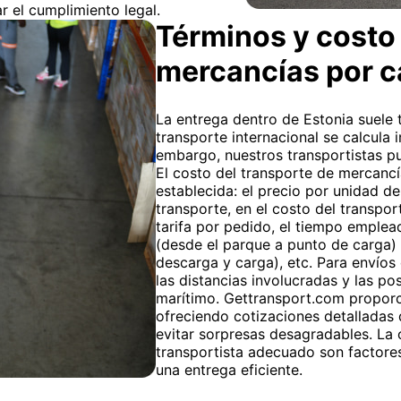
r el cumplimiento legal.
Términos y costo 
mercancías por 
La entrega dentro de Estonia suele t
transporte internacional se calcula 
embargo, nuestros transportistas pu
El costo del transporte de mercancía
establecida: el precio por unidad de
transporte, en el costo del transpor
tarifa por pedido, el tiempo emplea
(desde el parque a punto de carga) y
descarga y carga), etc. Para envíos 
las distancias involucradas y las pos
marítimo. Gettransport.com proporci
ofreciendo cotizaciones detalladas
evitar sorpresas desagradables. La o
transportista adecuado son factores
una entrega eficiente.