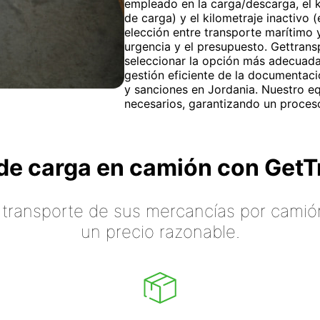
empleado en la carga/descarga, el k
de carga) y el kilometraje inactivo 
elección entre transporte marítimo 
urgencia y el presupuesto. Gettrans
seleccionar la opción más adecuada
gestión eficiente de la documentaci
y sanciones en Jordania. Nuestro e
necesarios, garantizando un proceso
o de carga en camión con Ge
 transporte de sus mercancías por camión
un precio razonable.