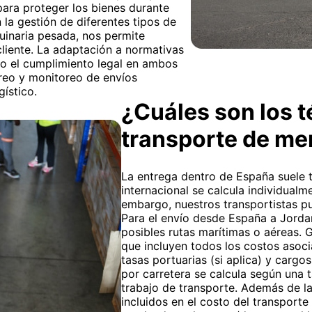
ara proteger los bienes durante
 la gestión de diferentes tipos de
inaria pesada, nos permite
cliente. La adaptación a normativas
do el cumplimiento legal en ambos
treo y monitoreo de envíos
ístico.
¿Cuáles son los t
transporte de me
La entrega dentro de España suele t
internacional se calcula individualm
embargo, nuestros transportistas pu
Para el envío desde España a Jordani
posibles rutas marítimas o aéreas. 
que incluyen todos los costos asoci
tasas portuarias (si aplica) y cargo
por carretera se calcula según una t
trabajo de transporte. Además de la
incluidos en el costo del transporte 