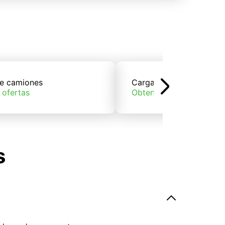
e camiones
Carga de trenes
 ofertas
Obtener ofertas
s