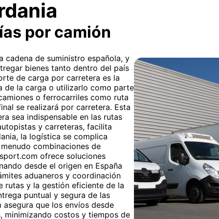
rdania
ías por camión
 la cadena de suministro española, y
tregar bienes tanto dentro del país
orte de carga por carretera es la
ta de la carga o utilizarlo como parte
n camiones o ferrocarriles como ruta
inal se realizará por carretera. Esta
era sea indispensable en las rutas
topistas y carreteras, facilita
nia, la logística se complica
 a menudo combinaciones de
nsport.com ofrece soluciones
onando desde el origen en España
trámites aduaneros y coordinación
 rutas y la gestión eficiente de la
trega puntual y segura de las
m asegura que los envíos desde
s, minimizando costos y tiempos de