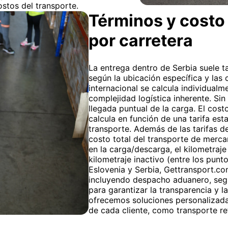
ostos del transporte.
Términos y costo 
por carretera
La entrega dentro de Serbia suele ta
según la ubicación específica y las 
internacional se calcula individualm
complejidad logística inherente. Sin
llegada puntual de la carga. El cos
calcula en función de una tarifa est
transporte. Además de las tarifas de
costo total del transporte de merca
en la carga/descarga, el kilometraje
kilometraje inactivo (entre los punt
Eslovenia y Serbia, Gettransport.co
incluyendo despacho aduanero, segu
para garantizar la transparencia y l
ofrecemos soluciones personalizada
de cada cliente, como transporte re