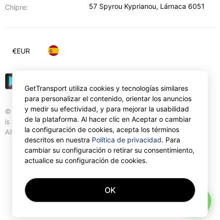
57 Spyrou Kyprianou
,
Lárnaca
6051
Chipre:
€
EUR
GetTransport utiliza cookies y tecnologías similares
para personalizar el contenido, orientar los anuncios
y medir su efectividad, y para mejorar la usabilidad
© Gettransport International Limited. GetTransport®
de la plataforma. Al hacer clic en Aceptar o cambiar
is trademark of Gettransport International Limited.
la configuración de cookies, acepta los términos
All rights reserved.
descritos en nuestra
Política de privacidad
. Para
cambiar su configuración o retirar su consentimiento,
actualice su configuración de cookies.
OK
AI