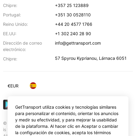
Chipre:
+357 25 123889
Portugal:
+351 30 0528110
Reino Unido:
+44 20 4577 1766
EE.UU:
+1 302 240 28 90
Dirección de correo
info@gettransport.com
electrónico:
57 Spyrou Kyprianou
,
Lárnaca
6051
Chipre:
€
EUR
GetTransport utiliza cookies y tecnologías similares
para personalizar el contenido, orientar los anuncios
y medir su efectividad, y para mejorar la usabilidad
© Gettransport International Limited. GetTransport®
de la plataforma. Al hacer clic en Aceptar o cambiar
is trademark of Gettransport International Limited.
la configuración de cookies, acepta los términos
All rights reserved.