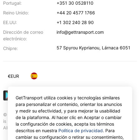
Portugal:
+351 30 0528110
Reino Unido:
+44 20 4577 1766
EE.UU:
+1 302 240 28 90
Dirección de correo
info@gettransport.com
electrónico:
57 Spyrou Kyprianou
,
Lárnaca
6051
Chipre:
€
EUR
GetTransport utiliza cookies y tecnologías similares
para personalizar el contenido, orientar los anuncios
y medir su efectividad, y para mejorar la usabilidad
© Gettransport International Limited. GetTransport®
de la plataforma. Al hacer clic en Aceptar o cambiar
is trademark of Gettransport International Limited.
la configuración de cookies, acepta los términos
All rights reserved.
descritos en nuestra
Política de privacidad
. Para
cambiar su configuración o retirar su consentimiento,