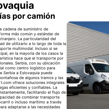
ovaquia
ías por camión
 la cadena de suministro de
a forma más común y estándar de
tranjero. La particularidad del
ad de utilizarlo a lo largo de toda la
sporte multimodal. Incluso si se
ipal, en la mayoría de los casos la
erística hace que el transporte por
cionales. Serbia, con su ubicación
ial como centro logístico para
de Serbia a Eslovaquia puede
 montañosa de algunos tramos y las
rt.com ofrece soluciones integrales
gas eficientes y confiables. La
nstantemente, facilitando el flujo de
apacidad de combinar transporte
carril o incluso marítimo a través
 para adaptarse a las necesidades