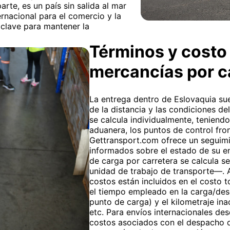
arte, es un país sin salida al mar
rnacional para el comercio y la
s clave para mantener la
Términos y costo 
mercancías por 
La entrega dentro de Eslovaquia sue
de la distancia y las condiciones del
se calcula individualmente, tenien
aduanera, los puntos de control fro
Gettransport.com ofrece un seguimi
informados sobre el estado de su e
de carga por carretera se calcula s
unidad de trabajo de transporte—. A
costos están incluidos en el costo t
el tiempo empleado en la carga/desc
punto de carga) y el kilometraje ina
etc. Para envíos internacionales des
costos asociados con el despacho d