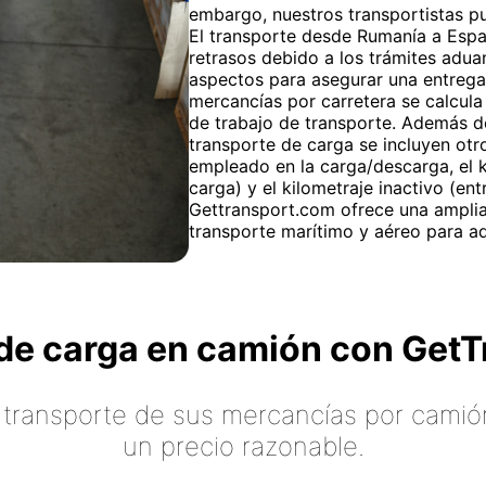
embargo, nuestros transportistas pu
El transporte desde Rumanía a Espa
retrasos debido a los trámites adu
aspectos para asegurar una entrega 
mercancías por carretera se calcula 
de trabajo de transporte. Además de 
transporte de carga se incluyen otro
empleado en la carga/descarga, el k
carga) y el kilometraje inactivo (en
Gettransport.com ofrece una amplia 
transporte marítimo y aéreo para a
o de carga en camión con Ge
 transporte de sus mercancías por camión
un precio razonable.