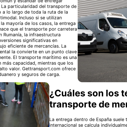
común y estándar de entregar
 La particularidad del transporte de
o a lo largo de toda la ruta de la
imodal. Incluso si se utilizan
 la mayoría de los casos, la entrega
 hace que el transporte por carretera
n Rumanía, la infraestructura
versiones significativas en
flujo eficiente de mercancías. La
ntal la convierte en un punto clave
inente. El transporte marítimo es una
n más capacidad, mientras que los
 alto valor. Gettransport.com ofrece
aduanero y seguros de carga.
¿Cuáles son los t
transporte de me
La entrega dentro de España suele t
internacional se calcula individualm