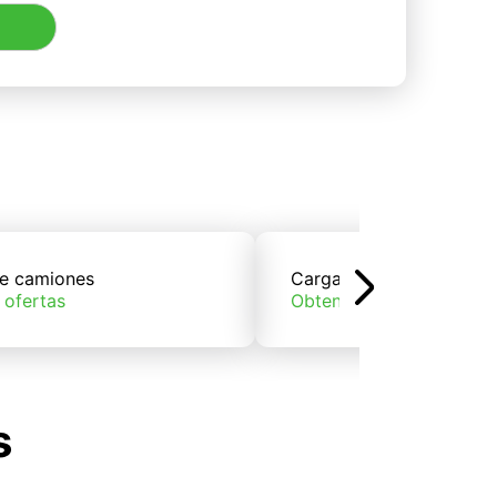
e camiones
Carga de trenes
 ofertas
Obtener ofertas
s