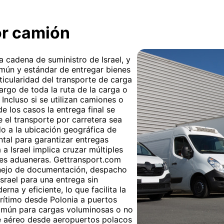
or camión
la cadena de suministro de Israel, y
mún y estándar de entregar bienes
ticularidad del transporte de carga
 largo de toda la ruta de la carga o
 Incluso si se utilizan camiones o
de los casos la entrega final se
e el transporte por carretera sea
do a la ubicación geográfica de
ental para garantizar entregas
 a Israel implica cruzar múltiples
ones aduaneras. Gettransport.com
anejo de documentación, despacho
srael para una entrega sin
rna y eficiente, lo que facilita la
arítimo desde Polonia a puertos
omún para cargas voluminosas o no
te aéreo desde aeropuertos polacos