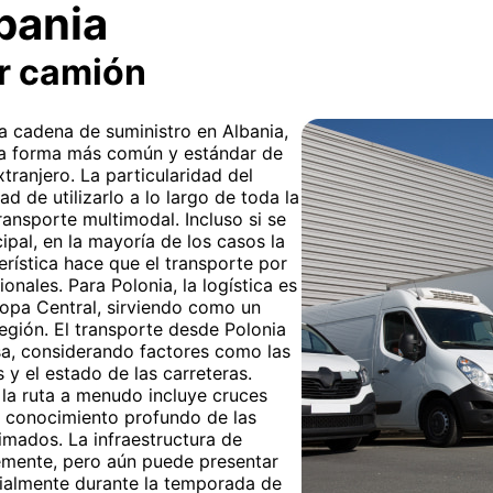
bania
r camión
 la cadena de suministro en Albania,
 la forma más común y estándar de
tranjero. La particularidad del
ad de utilizarlo a lo largo de toda la
ransporte multimodal. Incluso si se
ipal, en la mayoría de los casos la
erística hace que el transporte por
onales. Para Polonia, la logística es
ropa Central, sirviendo como un
región. El transporte desde Polonia
sa, considerando factores como las
 y el estado de las carreteras.
 la ruta a menudo incluye cruces
un conocimiento profundo de las
imados. La infraestructura de
emente, pero aún puede presentar
cialmente durante la temporada de