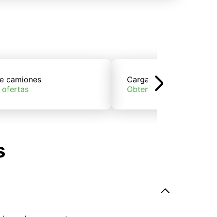
e camiones
Carga de trenes
 ofertas
Obtener ofertas
s