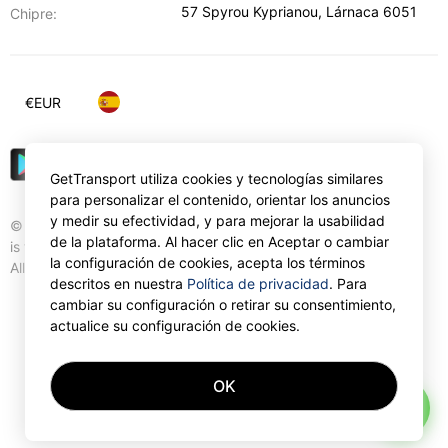
57 Spyrou Kyprianou
,
Lárnaca
6051
Chipre:
€
EUR
GetTransport utiliza cookies y tecnologías similares
para personalizar el contenido, orientar los anuncios
y medir su efectividad, y para mejorar la usabilidad
© Gettransport International Limited. GetTransport®
de la plataforma. Al hacer clic en Aceptar o cambiar
is trademark of Gettransport International Limited.
la configuración de cookies, acepta los términos
All rights reserved.
descritos en nuestra
Política de privacidad
. Para
cambiar su configuración o retirar su consentimiento,
actualice su configuración de cookies.
OK
AI