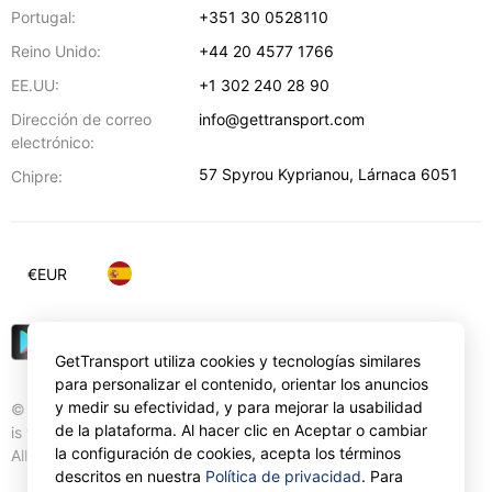
Portugal:
+351 30 0528110
Reino Unido:
+44 20 4577 1766
EE.UU:
+1 302 240 28 90
Dirección de correo
info@gettransport.com
electrónico:
57 Spyrou Kyprianou
,
Lárnaca
6051
Chipre:
€
EUR
GetTransport utiliza cookies y tecnologías similares
para personalizar el contenido, orientar los anuncios
y medir su efectividad, y para mejorar la usabilidad
© Gettransport International Limited. GetTransport®
de la plataforma. Al hacer clic en Aceptar o cambiar
is trademark of Gettransport International Limited.
la configuración de cookies, acepta los términos
All rights reserved.
descritos en nuestra
Política de privacidad
. Para