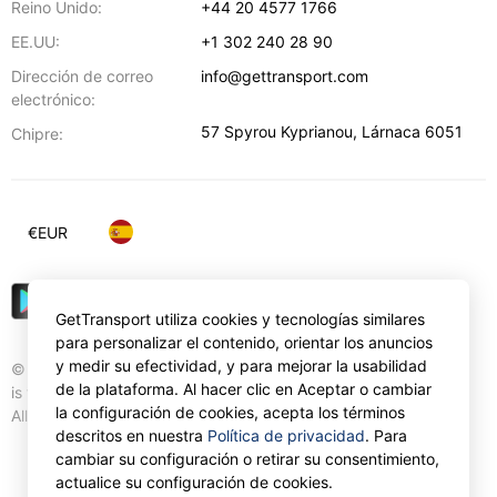
Reino Unido:
+44 20 4577 1766
EE.UU:
+1 302 240 28 90
Dirección de correo
info@gettransport.com
electrónico:
57 Spyrou Kyprianou
,
Lárnaca
6051
Chipre:
€
EUR
GetTransport utiliza cookies y tecnologías similares
para personalizar el contenido, orientar los anuncios
y medir su efectividad, y para mejorar la usabilidad
© Gettransport International Limited. GetTransport®
de la plataforma. Al hacer clic en Aceptar o cambiar
is trademark of Gettransport International Limited.
la configuración de cookies, acepta los términos
All rights reserved.
descritos en nuestra
Política de privacidad
. Para
cambiar su configuración o retirar su consentimiento,
actualice su configuración de cookies.