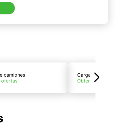
e camiones
Carga de trenes
 ofertas
Obtener ofertas
s