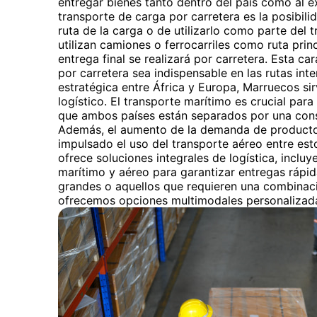
entregar bienes tanto dentro del país como al ex
transporte de carga por carretera es la posibilid
ruta de la carga o de utilizarlo como parte del t
utilizan camiones o ferrocarriles como ruta princ
entrega final se realizará por carretera. Esta ca
por carretera sea indispensable en las rutas int
estratégica entre África y Europa, Marruecos s
logístico. El transporte marítimo es crucial pa
que ambos países están separados por una consi
Además, el aumento de la demanda de producto
impulsado el uso del transporte aéreo entre es
ofrece soluciones integrales de logística, inclu
marítimo y aéreo para garantizar entregas rápid
grandes o aquellos que requieren una combinac
ofrecemos opciones multimodales personalizad