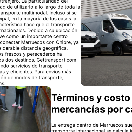
tranjero. La particularidad del
ad de utilizarlo a lo largo de toda la
ransporte multimodal. Incluso si se
ipal, en la mayoría de los casos la
racterística hace que el transporte
ernacionales. Debido a su ubicación
irve como un importante centro
ra conectar Marruecos con Chipre, ya
derable distancia geográfica.
s frescos y perecederos ha
tos dos destinos. Gettransport.com
yendo servicios de transporte
as y eficientes. Para envíos más
ión de modos de transporte,
as.
Términos y costo 
mercancías por 
La entrega dentro de Marruecos suel
transporte internacional se calcula 