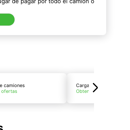
ugar de pagar por todo el camión o
e camiones
Carga de trenes
 ofertas
Obtener ofertas
s