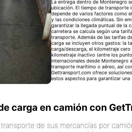
La entrega dentro de Montenegro sue
ubicación. El tiempo de transporte i
depende de varios factores como el
y las condiciones climáticas. Sin e
garantizar la llegada puntual de la 
carretera se calcula según una tarif
transporte. Además de las tarifas de
carga se incluyen otros gastos: la t
carga/descarga, el kilometraje cero
kilometraje inactivo (entre los punt
internacionales desde Montenegro a 
transporte marítimo o aéreo, así co
Gettransport.com ofrece soluciones 
estos aspectos para garantizar una e
o de carga en camión con Ge
 transporte de sus mercancías por camión