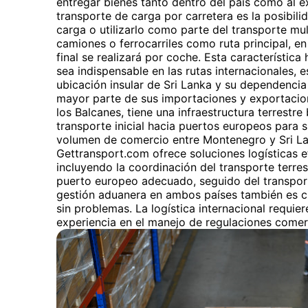
entregar bienes tanto dentro del país como al ex
transporte de carga por carretera es la posibilid
carga o utilizarlo como parte del transporte mult
camiones o ferrocarriles como ruta principal, en
final se realizará por coche. Esta característica
sea indispensable en las rutas internacionales,
ubicación insular de Sri Lanka y su dependencia
mayor parte de sus importaciones y exportacion
los Balcanes, tiene una infraestructura terrestre b
transporte inicial hacia puertos europeos para s
volumen de comercio entre Montenegro y Sri La
Gettransport.com ofrece soluciones logísticas ef
incluyendo la coordinación del transporte terr
puerto europeo adecuado, seguido del transport
gestión aduanera en ambos países también es cr
sin problemas. La logística internacional requie
experiencia en el manejo de regulaciones comer