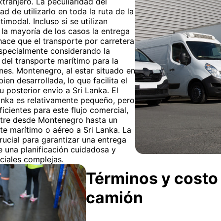
tranjero. La peculiaridad del
ad de utilizarlo en toda la ruta de la
imodal. Incluso si se utilizan
 la mayoría de los casos la entrega
 hace que el transporte por carretera
 especialmente considerando la
 del transporte marítimo para la
es. Montenegro, al estar situado en
ien desarrollada, lo que facilita el
u posterior envío a Sri Lanka. El
nka es relativamente pequeño, pero
icientes para este flujo comercial,
estre desde Montenegro hasta un
e marítimo o aéreo a Sri Lanka. La
ucial para garantizar una entrega
re una planificación cuidadosa y
ciales complejas.
Términos y costo 
camión