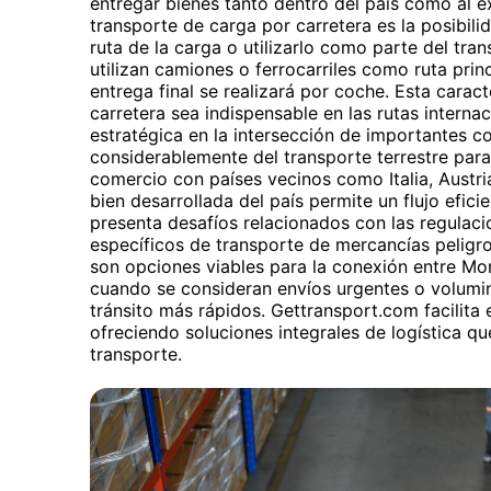
entregar bienes tanto dentro del país como al ex
transporte de carga por carretera es la posibilid
ruta de la carga o utilizarlo como parte del tran
utilizan camiones o ferrocarriles como ruta princ
entrega final se realizará por coche. Esta caract
carretera sea indispensable en las rutas interna
estratégica en la intersección de importantes 
considerablemente del transporte terrestre para c
comercio con países vecinos como Italia, Austria
bien desarrollada del país permite un flujo efic
presenta desafíos relacionados con las regulaci
específicos de transporte de mercancías peligro
son opciones viables para la conexión entre Mo
cuando se consideran envíos urgentes o volumi
tránsito más rápidos. Gettransport.com facilita e
ofreciendo soluciones integrales de logística 
transporte.