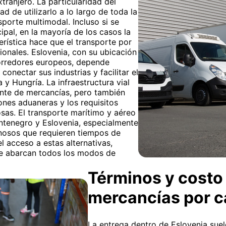
tranjero. La particularidad del
ad de utilizarlo a lo largo de toda la
sporte multimodal. Incluso si se
ipal, en la mayoría de los casos la
erística hace que el transporte por
cionales. Eslovenia, con su ubicación
corredores europeos, depende
onectar sus industrias y facilitar el
 y Hungría. La infraestructura vial
iente de mercancías, pero también
ones aduaneras y los requisitos
sas. El transporte marítimo y aéreo
ntenegro y Eslovenia, especialmente
nosos que requieren tiempos de
l acceso a estas alternativas,
que abarcan todos los modos de
Términos y costo 
mercancías por 
La entrega dentro de Eslovenia suele