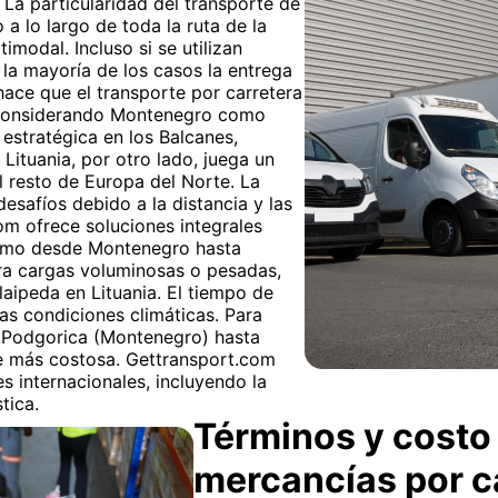
 La particularidad del transporte de
o a lo largo de toda la ruta de la
imodal. Incluso si se utilizan
 la mayoría de los casos la entrega
 hace que el transporte por carretera
s. Considerando Montenegro como
 estratégica en los Balcanes,
 Lituania, por otro lado, juega un
al resto de Europa del Norte. La
desafíos debido a la distancia y las
om ofrece soluciones integrales
ítimo desde Montenegro hasta
ara cargas voluminosas o pesadas,
aipeda en Lituania. El tiempo de
as condiciones climáticas. Para
e Podgorica (Montenegro) hasta
que más costosa. Gettransport.com
s internacionales, incluyendo la
tica.
Términos y costo 
mercancías por 