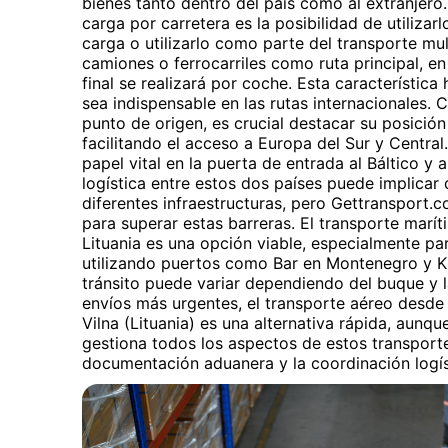
bienes tanto dentro del país como al extranjero.
carga por carretera es la posibilidad de utilizarl
carga o utilizarlo como parte del transporte mult
camiones o ferrocarriles como ruta principal, en
final se realizará por coche. Esta característica
sea indispensable en las rutas internacionale
punto de origen, es crucial destacar su posición
facilitando el acceso a Europa del Sur y Central.
papel vital en la puerta de entrada al Báltico y 
logística entre estos dos países puede implicar 
diferentes infraestructuras, pero Gettransport.c
para superar estas barreras. El transporte mar
Lituania es una opción viable, especialmente p
utilizando puertos como Bar en Montenegro y Kl
tránsito puede variar dependiendo del buque y l
envíos más urgentes, el transporte aéreo desd
Vilna (Lituania) es una alternativa rápida, aun
gestiona todos los aspectos de estos transporte
documentación aduanera y la coordinación logís