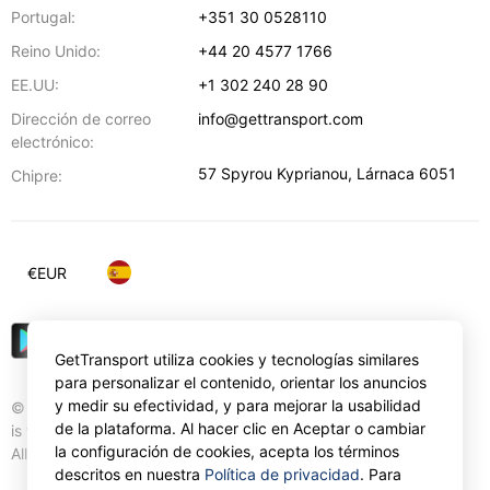
Portugal:
+351 30 0528110
Reino Unido:
+44 20 4577 1766
EE.UU:
+1 302 240 28 90
Dirección de correo
info@gettransport.com
electrónico:
57 Spyrou Kyprianou
,
Lárnaca
6051
Chipre:
€
EUR
GetTransport utiliza cookies y tecnologías similares
para personalizar el contenido, orientar los anuncios
y medir su efectividad, y para mejorar la usabilidad
© Gettransport International Limited. GetTransport®
de la plataforma. Al hacer clic en Aceptar o cambiar
is trademark of Gettransport International Limited.
la configuración de cookies, acepta los términos
All rights reserved.
descritos en nuestra
Política de privacidad
. Para