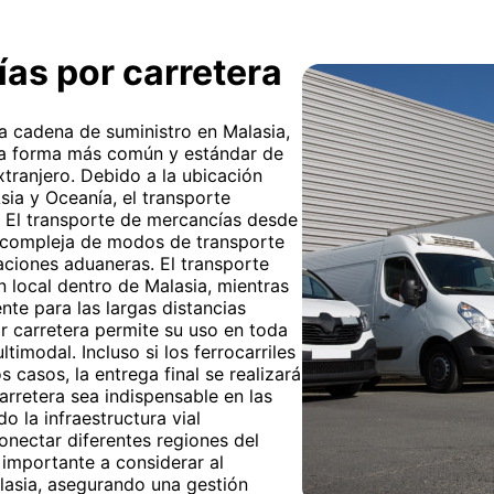
as por carretera
 la cadena de suministro en Malasia,
 la forma más común y estándar de
xtranjero. Debido a la ubicación
sia y Oceanía, el transporte
. El transporte de mercancías desde
n compleja de modos de transporte
laciones aduaneras. El transporte
n local dentro de Malasia, mientras
nte para las largas distancias
or carretera permite su uso en toda
imodal. Incluso si los ferrocarriles
s casos, la entrega final se realizará
arretera sea indispensable en las
o la infraestructura vial
onectar diferentes regiones del
 importante a considerar al
lasia, asegurando una gestión