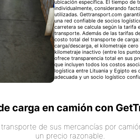
ubicación específica. El tiempo de t
individualmente, considerando fact
utilizadas. Gettransport.com garanti
una red confiable de socios logístic
carretera se calcula según la tarifa
transporte. Además de las tarifas de
costo total del transporte de carga:
carga/descarga, el kilometraje cero
kilometraje inactivo (entre los pun
ofrece transparencia total en sus p
que incluyen todos los costos asoci
logística entre Lituania y Egipto es 
adecuada y un socio logístico conf
o de carga en camión con Ge
 transporte de sus mercancías por camión
un precio razonable.