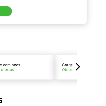
e camiones
Carga de trenes
 ofertas
Obtener ofertas
s