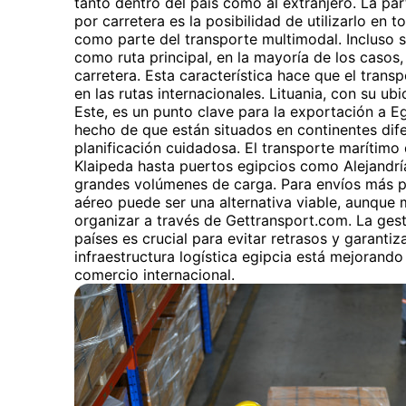
tanto dentro del país como al extranjero. La par
por carretera es la posibilidad de utilizarlo en to
como parte del transporte multimodal. Incluso si
como ruta principal, en la mayoría de los casos, 
carretera. Esta característica hace que el trans
en las rutas internacionales. Lituania, con su ub
Este, es un punto clave para la exportación a Eg
hecho de que están situados en continentes difer
planificación cuidadosa. El transporte marítim
Klaipeda hasta puertos egipcios como Alejandr
grandes volúmenes de carga. Para envíos más p
aéreo puede ser una alternativa viable, aunque
organizar a través de Gettransport.com. La ges
países es crucial para evitar retrasos y garanti
infraestructura logística egipcia está mejorando
comercio internacional.