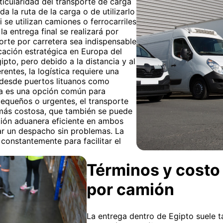
ticularidad del transporte de carga
da la ruta de la carga o de utilizarlo
 se utilizan camiones o ferrocarriles
la entrega final se realizará por
porte por carretera sea indispensable
icación estratégica en Europa del
ipto, pero debido a la distancia y al
entes, la logística requiere una
o desde puertos lituanos como
ía es una opción común para
equeños o urgentes, el transporte
 más costosa, que también se puede
tión aduanera eficiente en ambos
zar un despacho sin problemas. La
 constantemente para facilitar el
Términos y costo 
por camión
La entrega dentro de Egipto suele ta