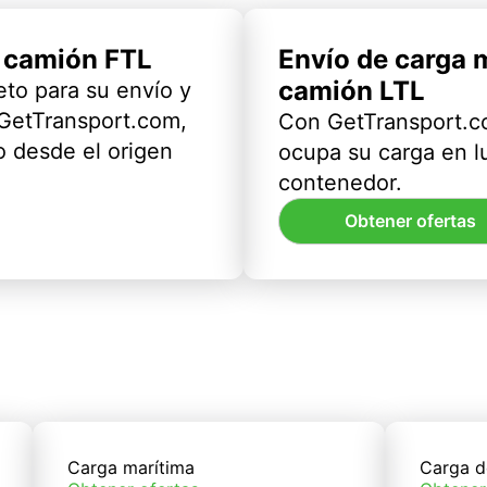
l camión FTL
Envío de carga 
camión LTL
eto para su envío y
 GetTransport.com,
Con GetTransport.co
 desde el origen
ocupa su carga en l
contenedor.
Obtener ofertas
Carga marítima
Carga d