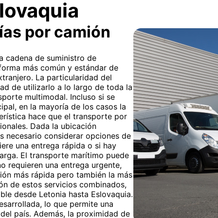
lovaquia
ías por camión
 la cadena de suministro de
a forma más común y estándar de
tranjero. La particularidad del
ad de utilizarlo a lo largo de toda la
sporte multimodal. Incluso si se
ipal, en la mayoría de los casos la
erística hace que el transporte por
cionales. Dada la ubicación
s necesario considerar opciones de
iere una entrega rápida o si hay
carga. El transporte marítimo puede
no requieren una entrega urgente,
ción más rápida pero también la más
ión de estos servicios combinados,
iable desde Letonia hasta Eslovaquia.
desarrollada, lo que permite una
s del país. Además, la proximidad de