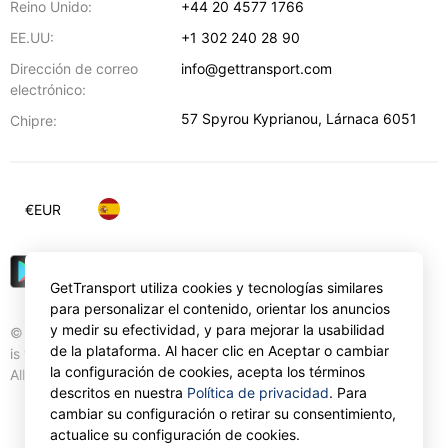
Reino Unido:
+44 20 4577 1766
EE.UU:
+1 302 240 28 90
Dirección de correo
info@gettransport.com
electrónico:
57 Spyrou Kyprianou
,
Lárnaca
6051
Chipre:
€
EUR
GetTransport utiliza cookies y tecnologías similares
para personalizar el contenido, orientar los anuncios
y medir su efectividad, y para mejorar la usabilidad
© Gettransport International Limited. GetTransport®
de la plataforma. Al hacer clic en Aceptar o cambiar
is trademark of Gettransport International Limited.
la configuración de cookies, acepta los términos
All rights reserved.
descritos en nuestra
Política de privacidad
. Para
cambiar su configuración o retirar su consentimiento,
actualice su configuración de cookies.