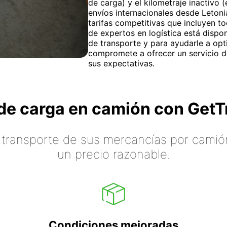
de carga) y el kilometraje inactivo 
envíos internacionales desde Leton
tarifas competitivas que incluyen t
de expertos en logística está dispo
de transporte y para ayudarle a opt
compromete a ofrecer un servicio de
sus expectativas.
o de carga en camión con Ge
 transporte de sus mercancías por camión
un precio razonable.
Condiciones mejoradas