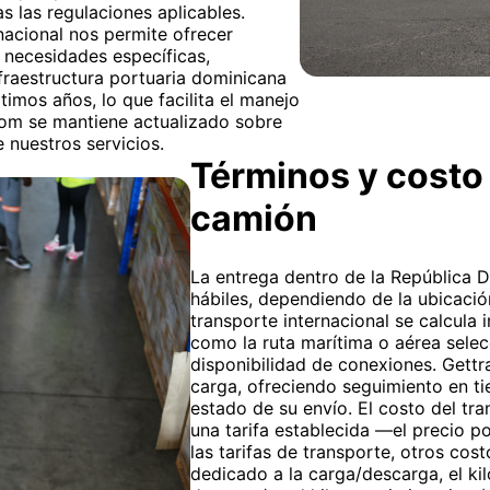
s las regulaciones aplicables.
rnacional nos permite ofrecer
 necesidades específicas,
fraestructura portuaria dominicana
imos años, lo que facilita el manejo
om se mantiene actualizado sobre
e nuestros servicios.
Términos y costo 
camión
La entrega dentro de la República D
hábiles, dependiendo de la ubicación
transporte internacional se calcula 
como la ruta marítima o aérea sele
disponibilidad de conexiones. Gettr
carga, ofreciendo seguimiento en t
estado de su envío. El costo del tr
una tarifa establecida —el precio 
las tarifas de transporte, otros cos
dedicado a la carga/descarga, el ki