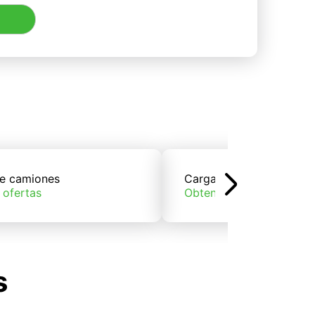
e camiones
Carga de trenes
 ofertas
Obtener ofertas
s