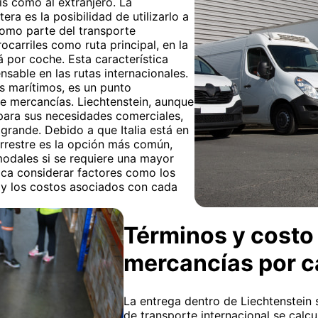
ís como al extranjero. La
era es la posibilidad de utilizarlo a
 como parte del transporte
rocarriles como ruta principal, en la
á por coche. Esta característica
nsable en las rutas internacionales.
os marítimos, es un punto
de mercancías. Liechtenstein, aunque
para sus necesidades comerciales,
grande. Debido a que Italia está en
errestre es la opción más común,
odales si se requiere una mayor
plica considerar factores como los
s y los costos asociados con cada
Términos y costo
mercancías por 
La entrega dentro de Liechtenstein s
de transporte internacional se calcu