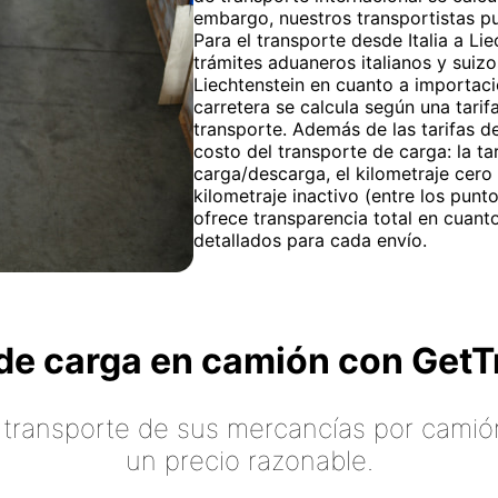
embargo, nuestros transportistas pu
Para el transporte desde Italia a Li
trámites aduaneros italianos y suizo
Liechtenstein en cuanto a importaci
carretera se calcula según una tarif
transporte. Además de las tarifas de
costo del transporte de carga: la ta
carga/descarga, el kilometraje cero
kilometraje inactivo (entre los pun
ofrece transparencia total en cuan
detallados para cada envío.
o de carga en camión con Ge
 transporte de sus mercancías por camión
un precio razonable.