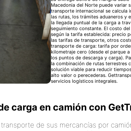
Macedonia del Norte puede variar se
transporte internacional se calcula
las rutas, los trámites aduaneros y
la llegada puntual de la carga a tra
seguimiento constante. El costo del
según la tarifa establecida: precio
las tarifas de transporte, otros cost
transporte de carga: tarifa por or
kilometraje cero (desde el parque a 
los puntos de descarga y carga). Pa
la combinación de rutas terrestres
solución viable para reducir tiemp
alto valor o perecederas. Gettranspo
servicios logísticos integrales.
o de carga en camión con Ge
 transporte de sus mercancías por camión