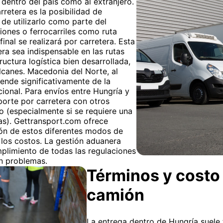
dentro del país como al extranjero.
rretera es la posibilidad de
o de utilizarlo como parte del
miones o ferrocarriles como ruta
final se realizará por carretera. Esta
era sea indispensable en las rutas
ructura logística bien desarrollada,
lcanes. Macedonia del Norte, al
ende significativamente de la
cional. Para envíos entre Hungría y
orte por carretera con otros
o (especialmente si se requiere una
as). Gettransport.com ofrece
ión de estos diferentes modos de
r los costos. La gestión aduanera
plimiento de todas las regulaciones
n problemas.
Términos y costo 
camión
La entrega dentro de Hungría suele t