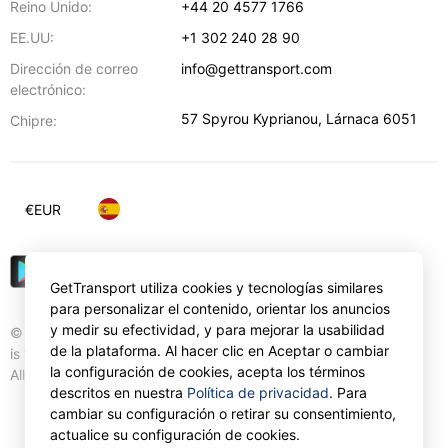
Reino Unido:
+44 20 4577 1766
EE.UU:
+1 302 240 28 90
Dirección de correo
info@gettransport.com
electrónico:
57 Spyrou Kyprianou
,
Lárnaca
6051
Chipre:
€
EUR
GetTransport utiliza cookies y tecnologías similares
para personalizar el contenido, orientar los anuncios
y medir su efectividad, y para mejorar la usabilidad
© Gettransport International Limited. GetTransport®
de la plataforma. Al hacer clic en Aceptar o cambiar
is trademark of Gettransport International Limited.
la configuración de cookies, acepta los términos
All rights reserved.
descritos en nuestra
Política de privacidad
. Para
cambiar su configuración o retirar su consentimiento,
actualice su configuración de cookies.