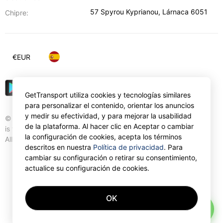
57 Spyrou Kyprianou
,
Lárnaca
6051
Chipre:
€
EUR
GetTransport utiliza cookies y tecnologías similares
para personalizar el contenido, orientar los anuncios
y medir su efectividad, y para mejorar la usabilidad
© Gettransport International Limited. GetTransport®
de la plataforma. Al hacer clic en Aceptar o cambiar
is trademark of Gettransport International Limited.
la configuración de cookies, acepta los términos
All rights reserved.
descritos en nuestra
Política de privacidad
. Para
cambiar su configuración o retirar su consentimiento,
actualice su configuración de cookies.
OK
AI