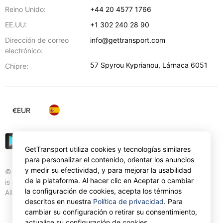
Reino Unido:
+44 20 4577 1766
EE.UU:
+1 302 240 28 90
Dirección de correo
info@gettransport.com
electrónico:
57 Spyrou Kyprianou
,
Lárnaca
6051
Chipre:
€
EUR
GetTransport utiliza cookies y tecnologías similares
para personalizar el contenido, orientar los anuncios
y medir su efectividad, y para mejorar la usabilidad
© Gettransport International Limited. GetTransport®
de la plataforma. Al hacer clic en Aceptar o cambiar
is trademark of Gettransport International Limited.
la configuración de cookies, acepta los términos
All rights reserved.
descritos en nuestra
Política de privacidad
. Para
cambiar su configuración o retirar su consentimiento,
actualice su configuración de cookies.