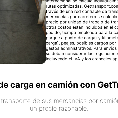
internacional se calcula individua
rutas optimizadas. Gettransport.com
través de una red confiable de trans
mercancías por carretera se calcula
precio por unidad de trabajo de tra
otros costos están incluidos en el c
pedido, tiempo empleado para la ca
parque a punto de carga) y kilometr
carga), peajes, posibles cargos por
gastos administrativos. Para envíos
se deban considerar las regulacion
incluyendo el IVA y los aranceles apl
o de carga en camión con Ge
 transporte de sus mercancías por camión
un precio razonable.