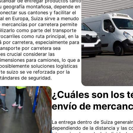
stándar de entregar productos tanto
 su geografía montañosa, depende en
nectar sus cantones y facilitar el
ral en Europa, Suiza sirve a menudo
e mercancías por carretera permite
utilizarlo como parte del transporte
rocarriles como ruta principal, en la
rá por carretera, especialmente para
transporte por carretera sea
es crucial considerar las
dimensiones para camiones, lo que a
posiblemente soluciones logísticas
rte suizo se ve reforzada por la
stándares de seguridad.
¿Cuáles son los t
envío de mercanc
La entrega dentro de Suiza generalm
dependiendo de la distancia y las co