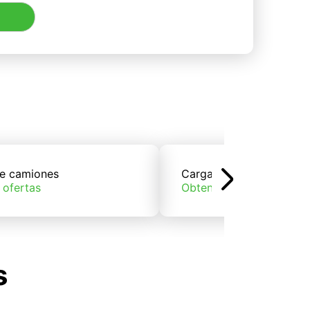
e camiones
Carga de trenes
 ofertas
Obtener ofertas
s