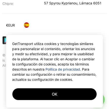
57 Spyrou Kyprianou
,
Lárnaca
6051
Chipre:
€
EUR
GetTransport utiliza cookies y tecnologías similares
para personalizar el contenido, orientar los anuncios
y medir su efectividad, y para mejorar la usabilidad
© Gettransport International Limited. GetTransport®
de la plataforma. Al hacer clic en Aceptar o cambiar
is trademark of Gettransport International Limited.
la configuración de cookies, acepta los términos
All rights reserved.
descritos en nuestra
Política de privacidad
. Para
cambiar su configuración o retirar su consentimiento,
actualice su configuración de cookies.
OK
AI