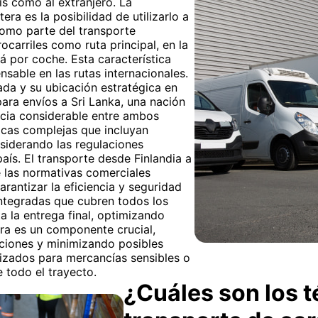
ís como al extranjero. La
era es la posibilidad de utilizarlo a
 como parte del transporte
rocarriles como ruta principal, en la
rá por coche. Esta característica
nsable en las rutas internacionales.
zada y su ubicación estratégica en
para envíos a Sri Lanka, una nación
ancia considerable entre ambos
ticas complejas que incluyan
siderando las regulaciones
aís. El transporte desde Finlandia a
 las normativas comerciales
arantizar la eficiencia y seguridad
integradas que cubren todos los
a la entrega final, optimizando
era es un componente crucial,
ciones y minimizando posibles
izados para mercancías sensibles o
 todo el trayecto.
¿Cuáles son los t