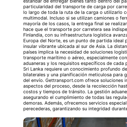
estándar de entregar bienes tanto dentro del pa
particularidad del transporte de carga por carret
lo largo de toda la ruta de la carga o utilizarlo
multimodal. Incluso si se utilizan camiones o fer
mayoría de los casos, la entrega final se realiza
hace que el transporte por carretera sea indispe
Finlandia, con su infraestructura logística avan
Europa del Norte, es un punto de partida ideal 
insular vibrante ubicada al sur de Asia. La dist
países implica la necesidad de soluciones logís
transporte marítimo o aéreo, especialmente con
aduaneras y los requisitos específicos de cada p
Sri Lanka requiere un conocimiento profundo de
bilaterales y una planificación meticulosa para g
del envío. Gettransport.com ofrece soluciones 
aspectos del proceso, desde la recolección hast
costos y tiempos de tránsito. La gestión aduan
asegurando el cumplimiento de todas las regula
demoras. Además, ofrecemos servicios especial
perecederas, garantizando su integridad durante