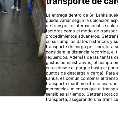
transporte de ca
La entrega dentro de Sri Lanka suele
puede variar según la ubicación espe
de transporte internacional se calc
factores como el modo de transporte
procedimientos aduaneros. Gettran
en sus amplios datos históricos y su
transporte de carga por carretera se
considera la distancia recorrida, el 
requeridos. Además de las tarifas d
gastos administrativos, el tiempo e
cero (desde el parque hasta el punto
puntos de descarga y carga). Para e
Lanka, es común combinar el transpor
transporte marítimo ofrece una op
mercancías, mientras que el transpo
sensibles al tiempo. Gettransport
transporte, asegurando una transició