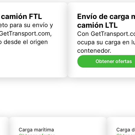
l camión FTL
Envío de carga 
camión LTL
eto para su envío y
 GetTransport.com,
Con GetTransport.co
 desde el origen
ocupa su carga en l
contenedor.
Obtener ofertas
Carga marítima
Carga d