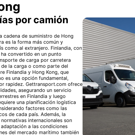
Kong
ías por camión
 la cadena de suministro de Hong
era es la forma más común y
s como al extranjero. Finlandia, con
se ha convertido en un punto
ansporte de carga por carretera
ta de la carga o como parte del
tre Finlandia y Hong Kong, que
imo es una opción fundamental,
r rapidez. Gettransport.com ofrece
idades, asegurando un servicio
errestres en Finlandia y luego
uiere una planificación logística
nsiderando factores como las
icos de cada país. Además, la
 normativas internacionales son
 adaptación a las condiciones
ciones del mercado marítimo también