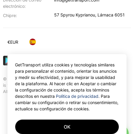
electrónico:
57 Spyrou Kyprianou
,
Lárnaca
6051
Chipre:
€
EUR
GetTransport utiliza cookies y tecnologías similares
para personalizar el contenido, orientar los anuncios
y medir su efectividad, y para mejorar la usabilidad
© Gettransport International Limited. GetTransport®
de la plataforma. Al hacer clic en Aceptar o cambiar
is trademark of Gettransport International Limited.
la configuración de cookies, acepta los términos
All rights reserved.
descritos en nuestra
Política de privacidad
. Para
cambiar su configuración o retirar su consentimiento,
actualice su configuración de cookies.
OK
AI