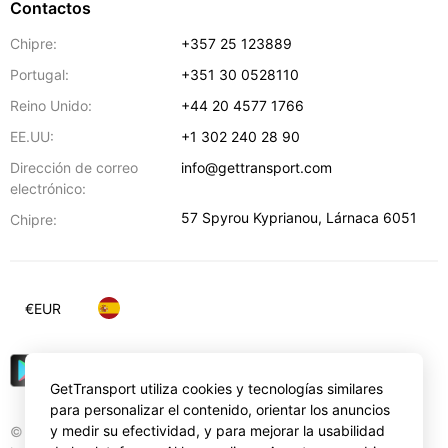
Contactos
Chipre:
+357 25 123889
Portugal:
+351 30 0528110
Reino Unido:
+44 20 4577 1766
EE.UU:
+1 302 240 28 90
Dirección de correo
info@gettransport.com
electrónico:
57 Spyrou Kyprianou
,
Lárnaca
6051
Chipre:
€
EUR
GetTransport utiliza cookies y tecnologías similares
para personalizar el contenido, orientar los anuncios
y medir su efectividad, y para mejorar la usabilidad
© Gettransport International Limited. GetTransport®