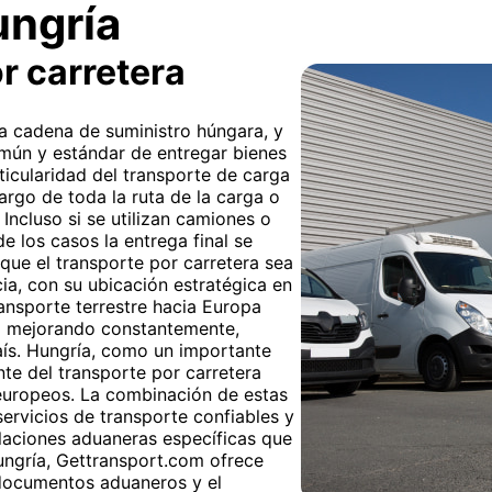
ungría
r carretera
 la cadena de suministro húngara, y
mún y estándar de entregar bienes
ticularidad del transporte de carga
 largo de toda la ruta de la carga o
 Incluso si se utilizan camiones o
de los casos la entrega final se
 que el transporte por carretera sea
cia, con su ubicación estratégica en
ransporte terrestre hacia Europa
stá mejorando constantemente,
país. Hungría, como un importante
nte del transporte por carretera
europeos. La combinación de estas
ervicios de transporte confiables y
ulaciones aduaneras específicas que
ungría, Gettransport.com ofrece
 documentos aduaneros y el