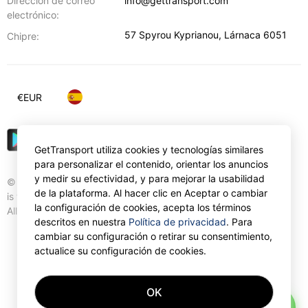
Dirección de correo
info@gettransport.com
electrónico:
57 Spyrou Kyprianou
,
Lárnaca
6051
Chipre:
€
EUR
GetTransport utiliza cookies y tecnologías similares
para personalizar el contenido, orientar los anuncios
y medir su efectividad, y para mejorar la usabilidad
© Gettransport International Limited. GetTransport®
de la plataforma. Al hacer clic en Aceptar o cambiar
is trademark of Gettransport International Limited.
la configuración de cookies, acepta los términos
All rights reserved.
descritos en nuestra
Política de privacidad
. Para
cambiar su configuración o retirar su consentimiento,
actualice su configuración de cookies.
OK
AI