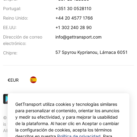
Portugal:
+351 30 0528110
Reino Unido:
+44 20 4577 1766
EE.UU:
+1 302 240 28 90
Dirección de correo
info@gettransport.com
electrónico:
57 Spyrou Kyprianou
,
Lárnaca
6051
Chipre:
€
EUR
GetTransport utiliza cookies y tecnologías similares
para personalizar el contenido, orientar los anuncios
y medir su efectividad, y para mejorar la usabilidad
© Gettransport International Limited. GetTransport®
de la plataforma. Al hacer clic en Aceptar o cambiar
is trademark of Gettransport International Limited.
la configuración de cookies, acepta los términos
All rights reserved.
descritos en nuestra
Política de privacidad
. Para