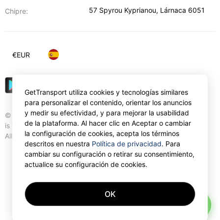
57 Spyrou Kyprianou
,
Lárnaca
6051
Chipre:
€
EUR
GetTransport utiliza cookies y tecnologías similares
para personalizar el contenido, orientar los anuncios
y medir su efectividad, y para mejorar la usabilidad
© Gettransport International Limited. GetTransport®
de la plataforma. Al hacer clic en Aceptar o cambiar
is trademark of Gettransport International Limited.
la configuración de cookies, acepta los términos
All rights reserved.
descritos en nuestra
Política de privacidad
. Para
cambiar su configuración o retirar su consentimiento,
actualice su configuración de cookies.
OK
AI