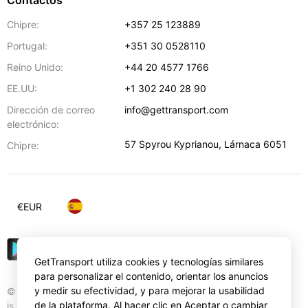
Contactos
Chipre:
+357 25 123889
Portugal:
+351 30 0528110
Reino Unido:
+44 20 4577 1766
EE.UU:
+1 302 240 28 90
Dirección de correo
info@gettransport.com
electrónico:
57 Spyrou Kyprianou
,
Lárnaca
6051
Chipre:
€
EUR
GetTransport utiliza cookies y tecnologías similares
para personalizar el contenido, orientar los anuncios
y medir su efectividad, y para mejorar la usabilidad
© Gettransport International Limited. GetTransport®
de la plataforma. Al hacer clic en Aceptar o cambiar
is trademark of Gettransport International Limited.