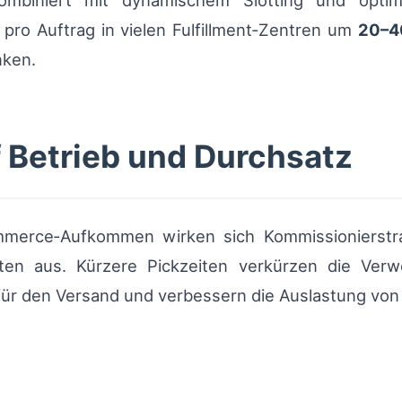
mbiniert mit dynamischem Slotting und optimi
 pro Auftrag in vielen Fulfillment‑Zentren um
20–4
nken.
f Betrieb und Durchsatz
merce‑Aufkommen wirken sich Kommissionierstra
ten aus. Kürzere Pickzeiten verkürzen die Ver
für den Versand und verbessern die Auslastung vo