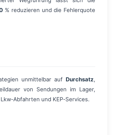
erter Wegführung lässt sich die
0
% reduzieren und die Fehlerquote
tegien unmittelbar auf
Durchsatz
,
weildauer von Sendungen im Lager,
n Lkw‑Abfahrten und KEP‑Services.