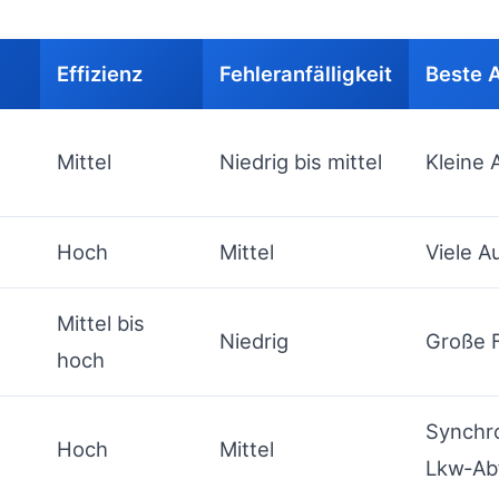
Effizienz
Fehleranfälligkeit
Beste 
Mittel
Niedrig bis mittel
Kleine 
Hoch
Mittel
Viele A
Mittel bis
Niedrig
Große F
hoch
Synchro
Hoch
Mittel
Lkw‑Ab