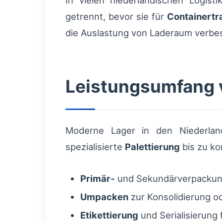
In vielen niederländischen Logi
getrennt, bevor sie für
Containertr
die Auslastung von Laderaum verbes
Leistungsumfang 
Moderne Lager in den Niederlan
spezialisierte
Palettierung
bis zu k
Primär‑
und Sekundärverpackung 
Umpacken
zur Konsolidierung o
Etikettierung
und Serialisierung 