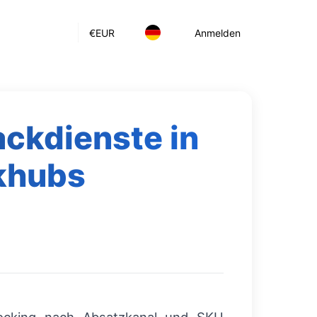
€
EUR
Anmelden
ckdienste in
ikhubs