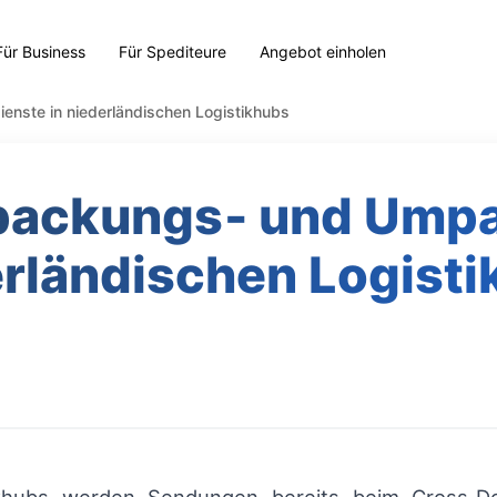
Für Business
Für Spediteure
Angebot einholen
enste in niederländischen Logistikhubs
rpackungs‑ und Umpa
rländischen Logist