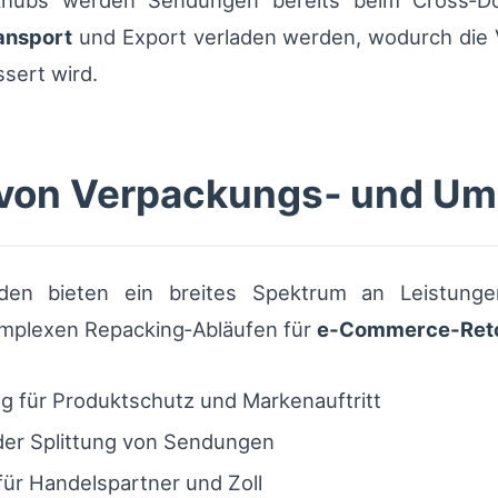
stikhubs werden Sendungen bereits beim Cross‑
ansport
und Export verladen werden, wodurch die V
sert wird.
von Verpackungs‑ und Um
den bieten ein breites Spektrum an Leistunge
omplexen Repacking‑Abläufen für
e‑Commerce‑Ret
für Produkt­schutz und Markenauftritt
der Splittung von Sendungen
für Handelspartner und Zoll