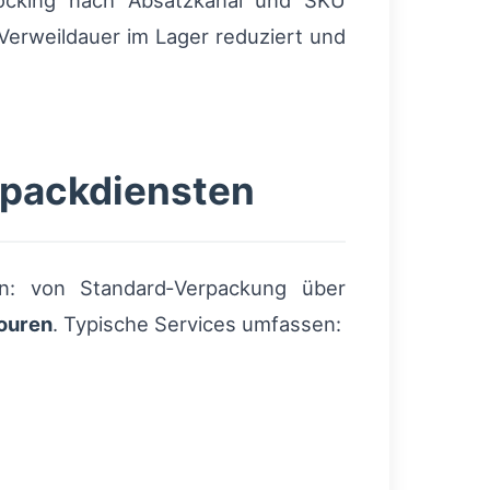
Docking nach Absatzkanal und SKU
erweildauer im Lager reduziert und
packdiensten
n: von Standard‑Verpackung über
ouren
. Typische Services umfassen: