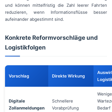
und können mittelfristig die Zahl leerer Fahrten
reduzieren, wenn Informationsflüsse besser
aufeinander abgestimmt sind.
Konkrete Reformvorschläge und
Logistikfolgen
Auswir
Vorschlag
Direkte Wirkung
Logisti
Wenige
Digitale
Schnellere
Warteze
Zollanmeldungen
Vorabprüfung
Bedarf 