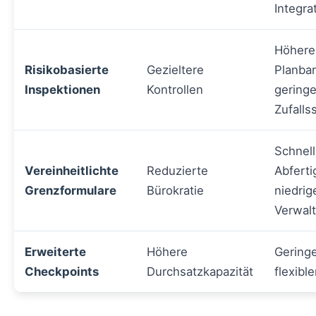
Integra
Höhere
Risikobasierte
Gezieltere
Planbar
Inspektionen
Kontrollen
gering
Zufalls
Schnell
Vereinheitlichte
Reduzierte
Abferti
Grenzformulare
Bürokratie
niedrig
Verwal
Erweiterte
Höhere
Geringe
Checkpoints
Durchsatzkapazität
flexibl