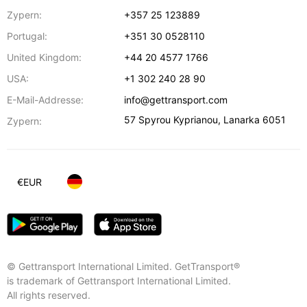
Zypern:
+357 25 123889
Portugal:
+351 30 0528110
United Kingdom:
+44 20 4577 1766
USA:
+1 302 240 28 90
E-Mail-Addresse:
info@gettransport.com
57 Spyrou Kyprianou
,
Lanarka
6051
Zypern:
€
EUR
© Gettransport International Limited. GetTransport®
is trademark of Gettransport International Limited.
All rights reserved.