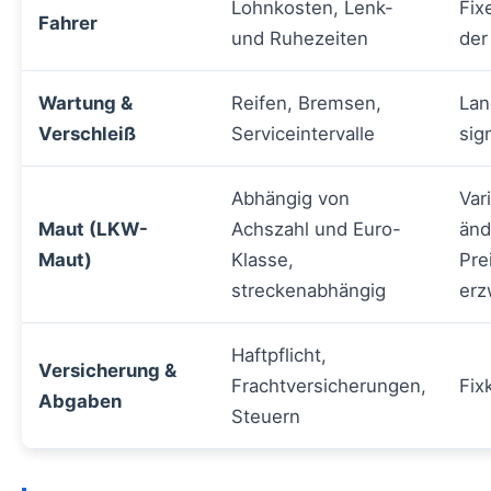
Lohnkosten, Lenk-
Fix
Fahrer
und Ruhezeiten
der
Wartung &
Reifen, Bremsen,
Lan
Verschleiß
Serviceintervalle
sig
Abhängig von
Var
Maut (LKW-
Achszahl und Euro-
änd
Maut)
Klasse,
Pre
streckenabhängig
erz
Haftpflicht,
Versicherung &
Frachtversicherungen,
Fix
Abgaben
Steuern