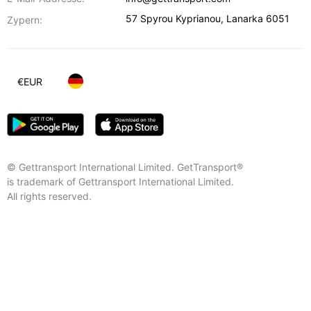
57 Spyrou Kyprianou
,
Lanarka
6051
Zypern:
€
EUR
© Gettransport International Limited. GetTransport®
is trademark of Gettransport International Limited.
All rights reserved.