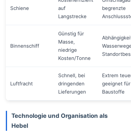
Kosteneffizient
Umschlagau
Schiene
auf
begrenzte
Langstrecke
Anschlussst
Günstig für
Abhängigkei
Masse,
Binnenschiff
Wasserwege
niedrige
Standortbe
Kosten/Tonne
Schnell, bei
Extrem teue
Luftfracht
dringenden
geeignet fü
Lieferungen
Baustoffe
Technologie und Organisation als
Hebel