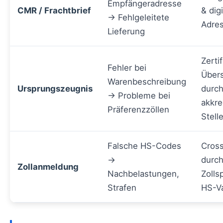
Empfängeradresse
CMR / Frachtbrief
& digi
→ Fehlgeleitete
Adres
Lieferung
Zertif
Fehler bei
Über
Warenbeschreibung
Ursprungszeugnis
durc
→ Probleme bei
akkre
Präferenzzöllen
Stell
Falsche HS-Codes
Cros
→
durc
Zollanmeldung
Nachbelastungen,
Zolls
Strafen
HS-Va