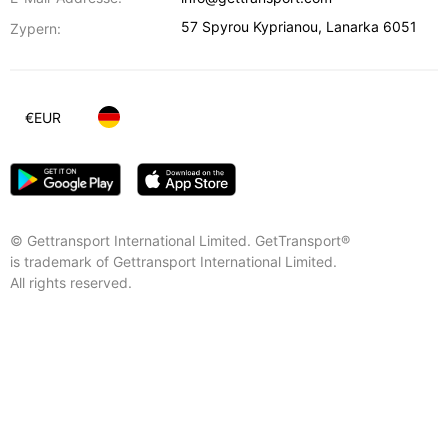
57 Spyrou Kyprianou
,
Lanarka
6051
Zypern:
€
EUR
© Gettransport International Limited. GetTransport®
is trademark of Gettransport International Limited.
All rights reserved.