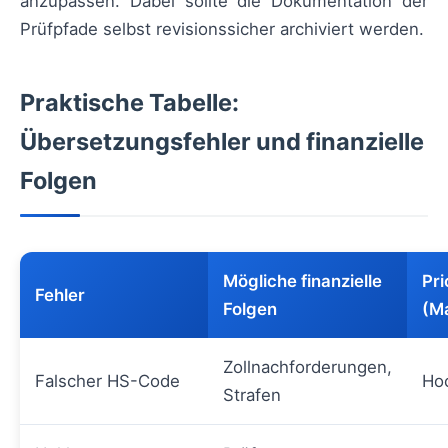
anzupassen. Dabei sollte die Dokumentation der
Prüfpfade selbst revisionssicher archiviert werden.
Praktische Tabelle:
Übersetzungsfehler und finanzielle
Folgen
Mögliche finanzielle
Pri
Fehler
Folgen
(M
Zollnachforderungen,
Falscher HS-Code
Ho
Strafen