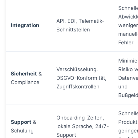
Schnell
Abwickl
API, EDI, Telematik-
Integration
weniger
Schnittstellen
manuell
Fehler
Minimie
Verschlüsselung,
Risiko 
Sicherheit
&
DSGVO-Konformität,
Datenve
Compliance
Zugriffskontrollen
und
Bußgeld
Schnell
Onboarding-Zeiten,
Support
&
Produkti
lokale Sprache, 24/7-
Schulung
geringe
Support