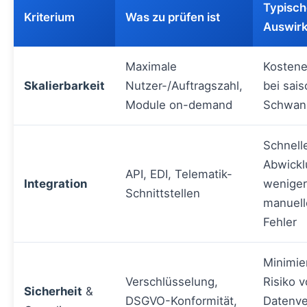
Typisch
Kriterium
Was zu prüfen ist
Auswir
Maximale
Kostene
Skalierbarkeit
Nutzer-/Auftragszahl,
bei sai
Module on-demand
Schwan
Schnell
Abwickl
API, EDI, Telematik-
Integration
weniger
Schnittstellen
manuell
Fehler
Minimie
Verschlüsselung,
Risiko 
Sicherheit
&
DSGVO-Konformität,
Datenve