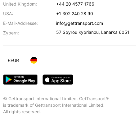
United Kingdom:
+44 20 4577 1766
USA:
+1 302 240 28 90
E-Mail-Addresse:
info@gettransport.com
57 Spyrou Kyprianou
,
Lanarka
6051
Zypern:
€
EUR
© Gettransport International Limited. GetTransport®
is trademark of Gettransport International Limited.
All rights reserved.